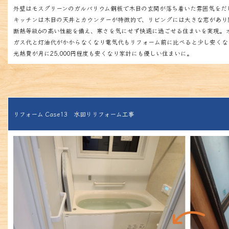
外壁はモスグリーンのガルバリウム鋼板で木目の玄関が落ち着いた雰囲気をだ
キッチンは木目の天井とカウンターが特徴的で、リビングには大きな窓があり
断熱等級6の高い性能を備え、寒さを気にせず快適に過ごせる住まいを実現。
ガス代と灯油代がかからなくなり電気代もリフォーム前に比べると少し安くな
光熱費が月に25,000円程度も安くなり家計にも優しい住まいに。
リフォーム Case13 水回りリフォーム工事