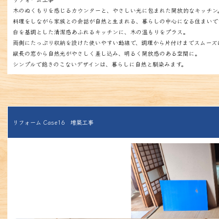
木のぬくもりを感じるカウンターと、やさしい光に包まれた開放的なキッチン
料理をしながら家族との会話が自然と生まれる、暮らしの中心になる住まいで
白を基調とした清潔感あふれるキッチンに、木の温もりをプラス。
両側にたっぷり収納を設けた使いやすい動線で、調理から片付けまでスムーズ
縦長の窓から自然光がやさしく差し込み、明るく開放感のある空間に。
シンプルで飽きのこないデザインは、暮らしに自然と馴染みます。
リフォーム Case16 増築工事