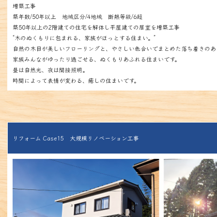
増築工事
築年数/50年以上 地域区分/4地域 断熱等級/6超
築50年以上の2階建ての住宅を解体し平屋建ての居室を増築工事
“木のぬくもりに包まれる、家族がほっとする住まい。”
自然の木目が美しいフローリングと、やさしい色合いでまとめた落ち着きのあ
家族みんながゆったり過ごせる、ぬくもりあふれる住まいです。
昼は自然光、夜は間接照明。
時間によって表情が変わる、癒しの住まいです。
リフォーム Case15 大規模リノベーション工事