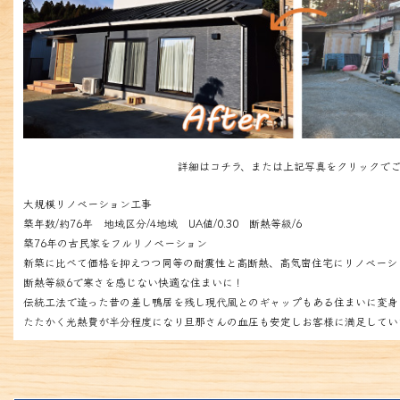
詳細はコチラ、または上記写真をクリックでご
大規模リノベーション工事
築年数/約76年 地域区分/4地域 UA値/0.30 断熱等級/6
築76年の古民家をフルリノベーション
新築に比べて価格を抑えつつ同等の耐震性と高断熱、高気密住宅にリノベーシ
断熱等級6で寒さを感じない快適な住まいに！
伝統工法で造った昔の差し鴨居を残し現代風とのギャップもある住まいに変身
たたかく光熱費が半分程度になり旦那さんの血圧も安定しお客様に満足してい