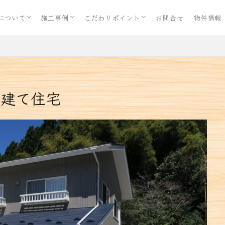
心サポート
X協力の表明
025年度ZEH実績報告と今後の普及目標公
ZEH」ビルダー登録
クセス
新築事例の紹介
リフォーム事例の紹介
エクステリア施工事例の紹介
暮らしのサポート工事の事例
おすすめの住まい
お客様の声Voice
自社設計自社施工
について
施工事例
こだわりポイント
お問合せ
物件情報
心サポート
X協力の表明
025年度ZEH実績報告と今後の普及目標公
ZEH」ビルダー登録
クセス
新築事例の紹介
リフォーム事例の紹介
エクステリア施工事例の紹介
暮らしのサポート工事の事例
おすすめの住まい
お客様の声Voice
自社設計自社施工
戸建て住宅