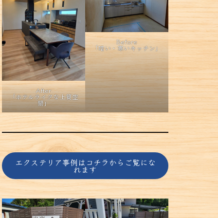
Before
「暗い・寒いキッチン」
After
「ホテルライクな上質空
間」
エクステリア事例はコチラからご覧にな
れます