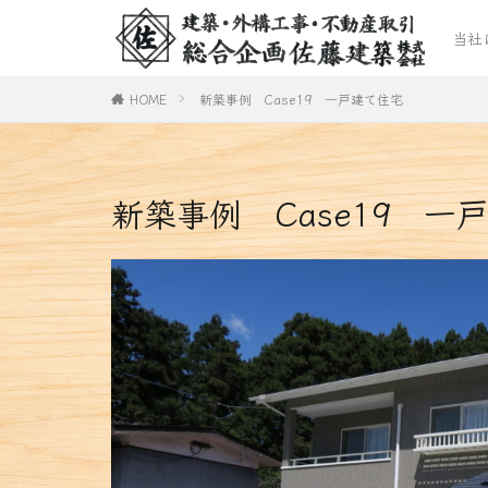
安
G
2
「
ア
当社
表
安
G
2
「
ア
HOME
新築事例 Case19 一戸建て住宅
表
新築事例 Case19 一