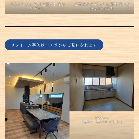
「やさしさ」と「上質さ」をシ
ご家族その暮らしに寄り添った
ンプルに
住まいづくり
リフォーム事例はコチラからご覧になれます
Before
「暗い・寒いキッチン」