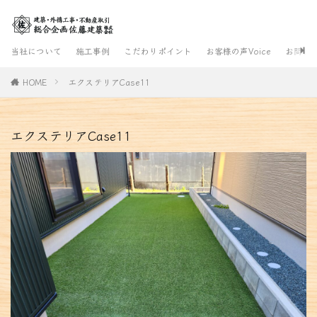
当社について
施工事例
こだわりポイント
お客様の声Voice
お問合
HOME
エクステリアCase11
エクステリアCase11